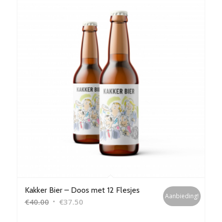
Kakker Bier – Doos met 12 Flesjes
Aanbieding!
Oorspronkelijke
Huidige
€
40.00
€
37.50
prijs
prijs