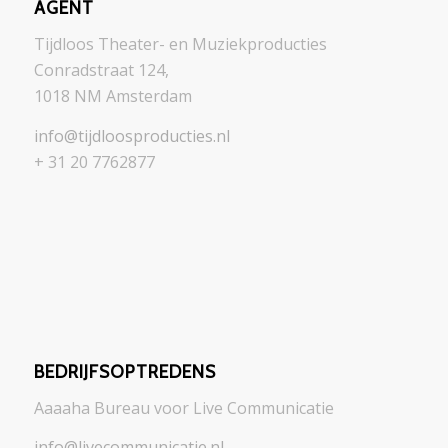
AGENT
Tijdloos Theater- en Muziekproducties
Conradstraat 124,
1018 NM Amsterdam
info@tijdloosproducties.nl
+ 31 20 7762877
BEDRIJFSOPTREDENS
Aaaaha Bureau voor Live Communicatie
info@livecommunicatie.nl