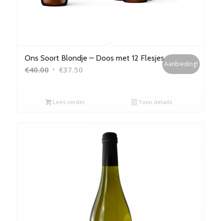
Ons Soort Blondje – Doos met 12 Flesjes
Aanbieding!
Oorspronkelijke
Huidige
€
40.00
€
37.50
prijs
prijs
was:
is:
Lees verder
Toon details
€40.00.
€37.50.