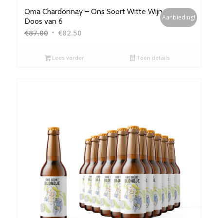
Oma Chardonnay – Ons Soort Witte Wijn –
Aanbieding!
Doos van 6
Oorspronkelijke
Huidige
€
87.00
€
82.50
prijs
prijs
was:
is:
Lees verder
Toon details
€87.00.
€82.50.