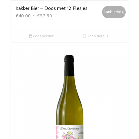
Kakker Bier – Doos met 12 Flesjes
Aanbieding!
Oorspronkelijke
Huidige
€
40.00
€
37.50
prijs
prijs
was:
is:
Lees verder
Toon details
€40.00.
€37.50.