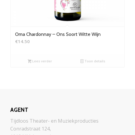
Oma Chardonnay – Ons Soort Witte Wijn
€
14.50
Lees verder
Toon details
AGENT
Tijdloos Theater- en Muziekproducties
Conradstraat 124,