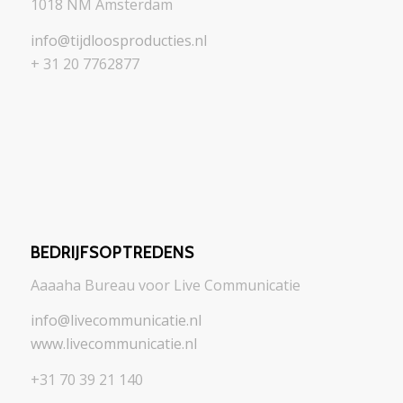
1018 NM Amsterdam
info@tijdloosproducties.nl
+ 31 20 7762877
BEDRIJFSOPTREDENS
Aaaaha Bureau voor Live Communicatie
info@livecommunicatie.nl
www.livecommunicatie.nl
+31 70 39 21 140