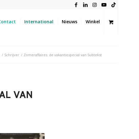
Contact
International
Nieuws
Winkel
/
Schrijver
/
Zomeraffaires: de vakantiespecial van Subtekst
AL VAN