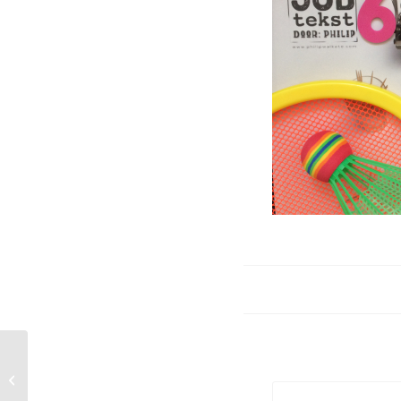
Wekelijkse Column
Subtekst: ook in 2021