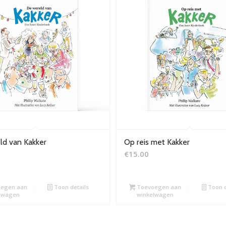
ld van Kakker
Op reis met Kakker
€
15.00
egen aan
Toon details
Toevoegen aan
Toon d
lwagen
winkelwagen