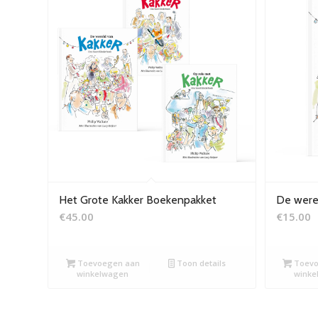
Het Grote Kakker Boekenpakket
De were
€
45.00
€
15.00
Toevoegen aan
Toon details
Toevo
winkelwagen
winke