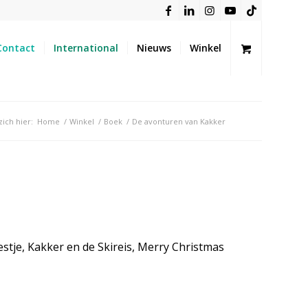
Contact
International
Nieuws
Winkel
zich hier:
Home
/
Winkel
/
Boek
/
De avonturen van Kakker
estje, Kakker en de Skireis, Merry Christmas