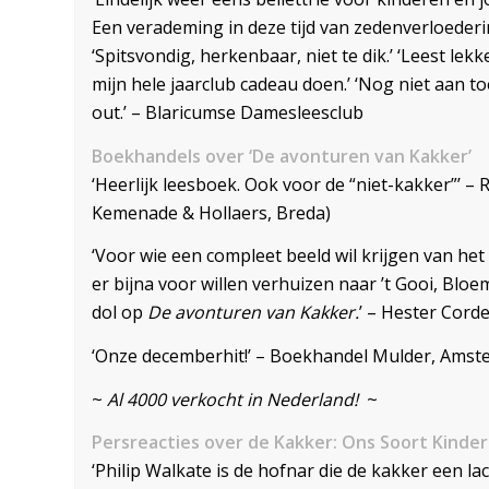
Een verademing in deze tijd van zedenverloeder
‘Spitsvondig, herkenbaar, niet te dik.’ ‘Leest le
mijn hele jaarclub cadeau doen.’ ‘Nog niet aan t
out.’ – Blaricumse Damesleesclub
Boekhandels over ‘De avonturen van Kakker’
‘Heerlijk leesboek. Ook voor de “niet-kakker”’ 
Kemenade & Hollaers, Breda)
‘Voor wie een compleet beeld wil krijgen van het l
er bijna voor willen verhuizen naar ’t Gooi, Blo
dol op
De avonturen van Kakker.
’ – Hester Cord
‘Onze decemberhit!’ – Boekhandel Mulder, Amst
~
Al 4000 verkocht in Nederland!
~
Persreacties over de Kakker: Ons Soort Kinde
‘Philip Walkate is de hofnar die de kakker een l