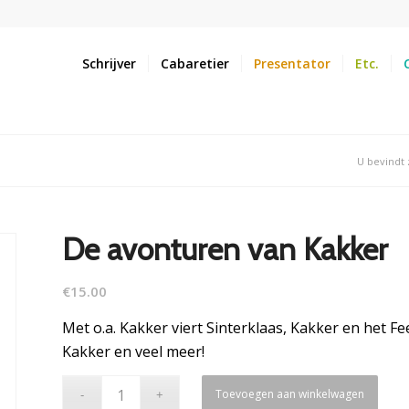
Schrijver
Cabaretier
Presentator
Etc.
U bevindt 
De avonturen van Kakker
€
15.00
Met o.a. Kakker viert Sinterklaas, Kakker en het Fe
Kakker en veel meer!
Toevoegen aan winkelwagen