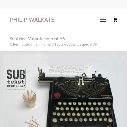
Subtekst Vakantiespecial #6
U bevindt zich hier:
Home
/
Subtekst Vakantiespecial #6