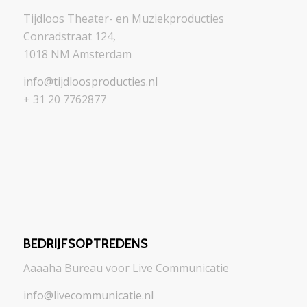
Tijdloos Theater- en Muziekproducties
Conradstraat 124,
1018 NM Amsterdam
info@tijdloosproducties.nl
+ 31 20 7762877
BEDRIJFSOPTREDENS
Aaaaha Bureau voor Live Communicatie
info@livecommunicatie.nl