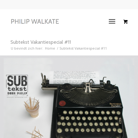
Subtekst Vakantiespecial #11
U bevindt zich hier:
Home
/
Subtekst Vakantiespecial #11