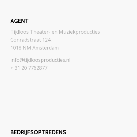
AGENT
Tijdloos Theater- en Muziekproducties
Conradstraat 124,
1018 NM Amsterdam
info@tijdloosproducties.nl
+ 31 20 7762877
BEDRIJFSOPTREDENS