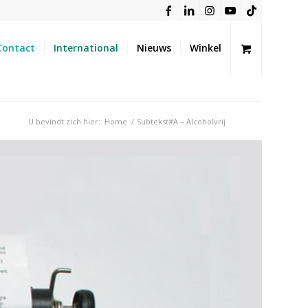
Contact
International
Nieuws
Winkel
U bevindt zich hier:
Home
/
Subtekst#A – Alcoholvrij