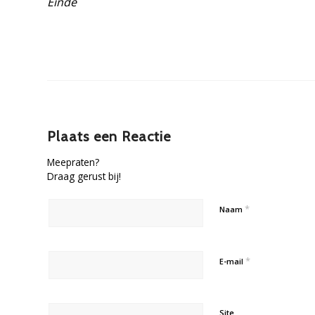
Einde
Plaats een Reactie
Meepraten?
Draag gerust bij!
*
Naam
*
E-mail
Site