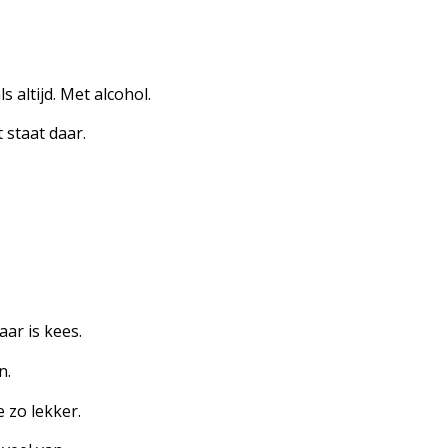
s altijd. Met alcohol.
 staat daar.
laar is kees.
n.
 zo lekker.