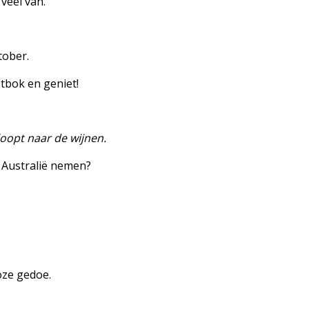
veel van.
tober.
tbok en geniet!
loopt naar de wijnen.
 Australië nemen?
oze gedoe.