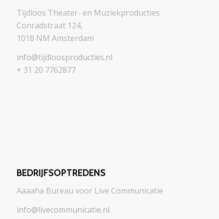
Tijdloos Theater- en Muziekproducties
Conradstraat 124,
1018 NM Amsterdam
info@tijdloosproducties.nl
+ 31 20 7762877
BEDRIJFSOPTREDENS
Aaaaha Bureau voor Live Communicatie
info@livecommunicatie.nl