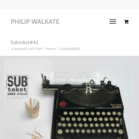
Subtekst#42
U bevindt zich hier:
Home
/
Subtekst#42