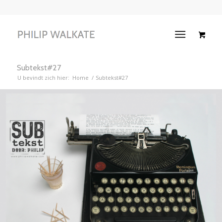
Subtekst#27
U bevindt zich hier:
Home
/
Subtekst#27