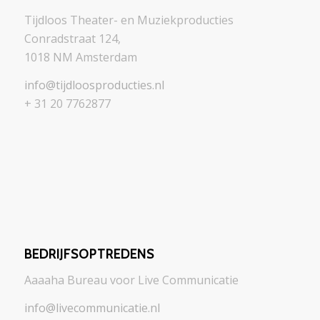
Tijdloos Theater- en Muziekproducties
Conradstraat 124,
1018 NM Amsterdam
info@tijdloosproducties.nl
+ 31 20 7762877
BEDRIJFSOPTREDENS
Aaaaha Bureau voor Live Communicatie
info@livecommunicatie.nl