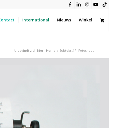
Contact
International
Nieuws
Winkel
U bevindt zich hier:
Home
/
Subtekst#F- Fotoshoot