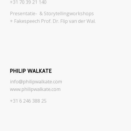
+31 70 39 21 140
Presentatie- & Storytellingworkshops
+ Fakespeech Prof. Dr. Flip van der Wal.
PHILIP WALKATE
info@philipwalkate.com
www.philipwalkate.com
+31 6 246 388 25