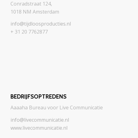
Conradstraat 124,
1018 NM Amsterdam
info@tijdloosproducties.nl
+ 31 20 7762877
BEDRIJFSOPTREDENS
Aaaaha Bureau voor Live Communicatie
info@livecommunicatie.nl
www.livecommunicatie.nl